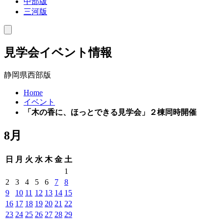
中部版
三河版
toggle
navigation
見学会イベント情報
静岡県西部版
Home
イベント
「木の香に、ほっとできる見学会」２棟同時開催
8月
日
月
火
水
木
金
土
1
2
3
4
5
6
7
8
9
10
11
12
13
14
15
16
17
18
19
20
21
22
23
24
25
26
27
28
29