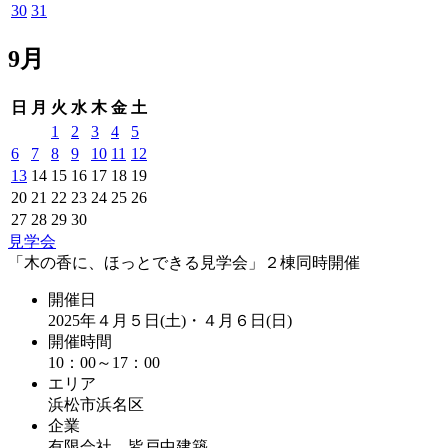
30
31
9月
日
月
火
水
木
金
土
1
2
3
4
5
6
7
8
9
10
11
12
13
14
15
16
17
18
19
20
21
22
23
24
25
26
27
28
29
30
見学会
「木の香に、ほっとできる見学会」２棟同時開催
開催日
2025年４月５日(土)・４月６日(日)
開催時間
10：00～17：00
エリア
浜松市浜名区
企業
有限会社 皆戸中建築