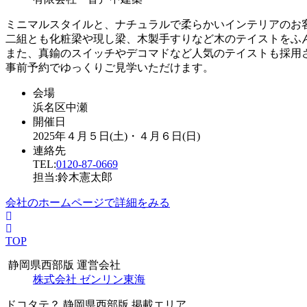
ミニマルスタイルと、ナチュラルで柔らかいインテリアのお
二組とも化粧梁や現し梁、木製手すりなど木のテイストをふ
また、真鍮のスイッチやデコマドなど人気のテイストも採用
事前予約でゆっくりご見学いただけます。
会場
浜名区中瀬
開催日
2025年４月５日(土)・４月６日(日)
連絡先
TEL:
0120-87-0669
担当:鈴木憲太郎
会社のホームページで詳細をみる
TOP
静岡県西部版 運営会社
株式会社 ゼンリン東海
ドコタテ？ 静岡県西部版 掲載エリア