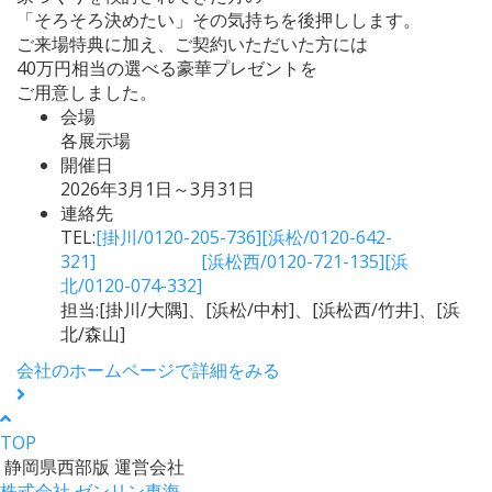
「そろそろ決めたい」その気持ちを後押しします。
ご来場特典に加え、ご契約いただいた方には
40万円相当の選べる豪華プレゼントを
ご用意しました。
会場
各展示場
開催日
2026年3月1日～3月31日
連絡先
TEL:
[掛川/0120-205-736][浜松/0120-642-
321] [浜松西/0120-721-135][浜
北/0120-074-332]
担当:[掛川/大隅]、[浜松/中村]、[浜松西/竹井]、[浜
北/森山]
会社のホームページで詳細をみる
TOP
静岡県西部版 運営会社
株式会社 ゼンリン東海