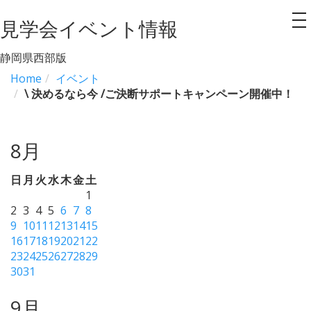
見学会イベント情報
to
na
静岡県西部版
Home
イベント
\ 決めるなら今 /ご決断サポートキャンペーン開催中！
8月
日
月
火
水
木
金
土
1
2
3
4
5
6
7
8
9
10
11
12
13
14
15
16
17
18
19
20
21
22
23
24
25
26
27
28
29
30
31
9月