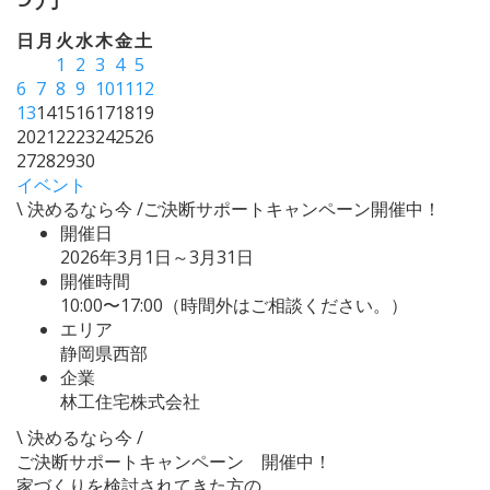
日
月
火
水
木
金
土
1
2
3
4
5
6
7
8
9
10
11
12
13
14
15
16
17
18
19
20
21
22
23
24
25
26
27
28
29
30
イベント
\ 決めるなら今 /ご決断サポートキャンペーン開催中！
開催日
2026年3月1日～3月31日
開催時間
10:00〜17:00（時間外はご相談ください。）
エリア
静岡県西部
企業
林工住宅株式会社
\ 決めるなら今 /
ご決断サポートキャンペーン 開催中！
家づくりを検討されてきた方の