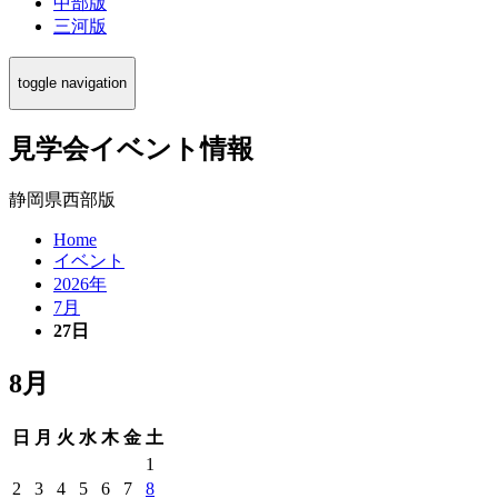
中部版
三河版
toggle navigation
見学会イベント情報
静岡県西部版
Home
イベント
2026年
7月
27日
8月
日
月
火
水
木
金
土
1
2
3
4
5
6
7
8