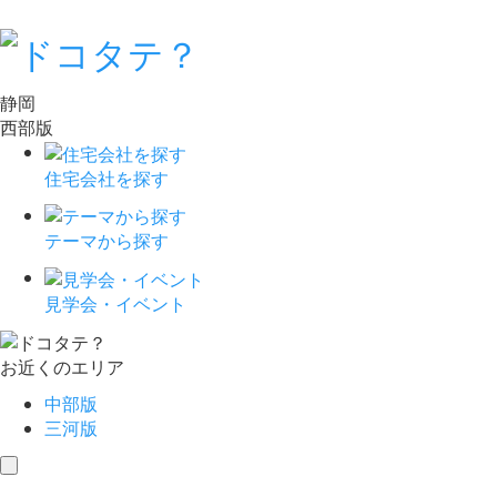
静岡
西部版
住宅会社を探す
テーマから探す
見学会・イベント
お近くのエリア
中部版
三河版
toggle
navigation