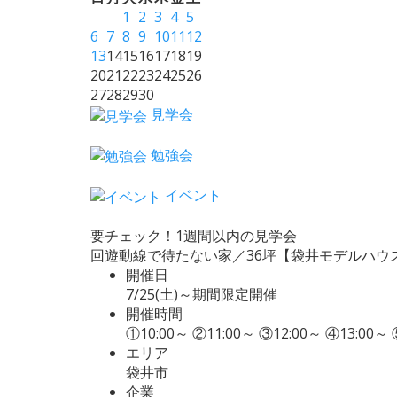
1
2
3
4
5
6
7
8
9
10
11
12
13
14
15
16
17
18
19
20
21
22
23
24
25
26
27
28
29
30
見学会
勉強会
イベント
要チェック！1週間以内の見学会
回遊動線で待たない家／36坪【袋井モデルハウ
開催日
7/25(土)～期間限定開催
開催時間
①10:00～ ②11:00～ ③12:00～ ④13:0
エリア
袋井市
企業