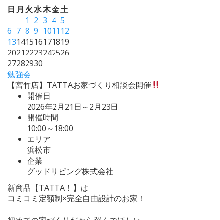
日
月
火
水
木
金
土
1
2
3
4
5
6
7
8
9
10
11
12
13
14
15
16
17
18
19
20
21
22
23
24
25
26
27
28
29
30
勉強会
【宮竹店】TATTAお家づくり相談会開催
開催日
2026年2月21日～2月23日
開催時間
10:00～18:00
エリア
浜松市
企業
グッドリビング株式会社
新商品【TATTA！】は
コミコミ定額制×完全自由設計のお家！
初めての家づくりだから選んでほしい。