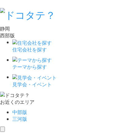
静岡
西部版
住宅会社を探す
テーマから探す
見学会・イベント
お近くのエリア
中部版
三河版
toggle
navigation