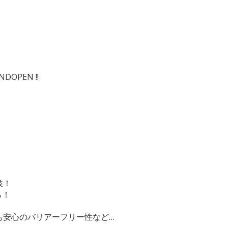
PEN !!
肢！
ら！
も安心のバリアーフリー性など…