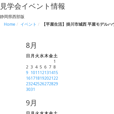
見学会イベント情報
静岡県西部版
Home
イベント
【平屋生活】掛川市城西 平屋モデルハウス G
8月
日
月
火
水
木
金
土
1
2
3
4
5
6
7
8
9
10
11
12
13
14
15
16
17
18
19
20
21
22
23
24
25
26
27
28
29
30
31
9月
日
月
火
水
木
金
土