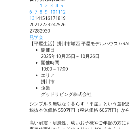
1
2
3
4
5
6
7
8
9
10
11
12
13
14
15
16
17
18
19
20
21
22
23
24
25
26
27
28
29
30
見学会
【平屋生活】掛川市城西 平屋モデルハウス GRANDO
開催日
2025年10月25日～10月26日
開催時間
10:00～17:00
エリア
掛川市
企業
グッドリビング株式会社
シンプル＆無駄なく暮らす『平屋』という選択
税抜本体価格 550万円（税込価格 605万円）か
高い耐震・耐風性、幼いお子様やご年配の方に
平屋住宅だからこそのメリットがたくさん！