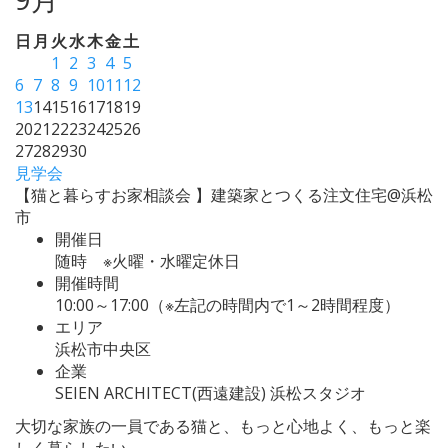
日
月
火
水
木
金
土
1
2
3
4
5
6
7
8
9
10
11
12
13
14
15
16
17
18
19
20
21
22
23
24
25
26
27
28
29
30
見学会
【猫と暮らすお家相談会 】建築家とつくる注文住宅@浜松
市
開催日
随時 ※火曜・水曜定休日
開催時間
10:00～17:00（※左記の時間内で1～2時間程度）
エリア
浜松市中央区
企業
SEIEN ARCHITECT(西遠建設) 浜松スタジオ
大切な家族の一員である猫と、もっと心地よく、もっと楽
しく暮らしたい。