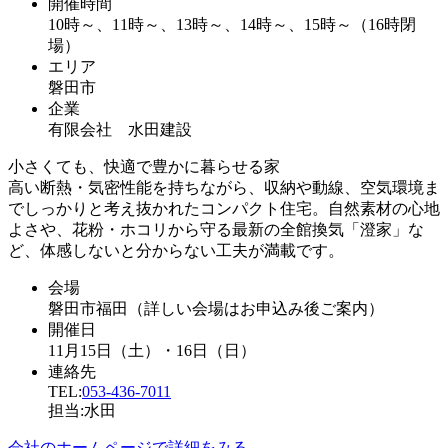
開催時間
10時～、11時～、13時～、14時～、15時～（16時閉
場）
エリア
磐田市
企業
有限会社 水田建設
小さくても、快適で豊かに暮らせる家
高い断熱・気密性能を持ちながら、収納や動線、空気環境ま
でしっかりと考え抜かれたコンパクト住宅。自然素材の心地
よさや、花粉・ホコリから守る最新の全館換気「澄家」な
ど、体感しないと分からない工夫が満載です。
会場
磐田市福田（詳しい会場はお申込み後ご案内）
開催日
11月15日（土）・16日（日）
連絡先
TEL:
053-436-7011
担当:水田
会社のホームページで詳細をみる