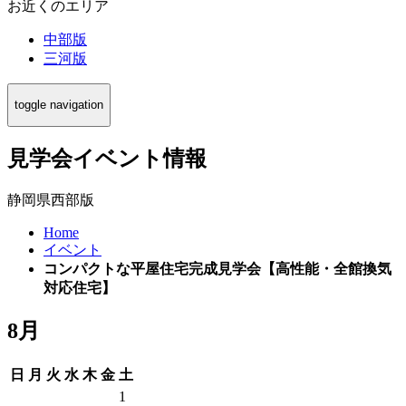
お近くのエリア
中部版
三河版
toggle navigation
見学会イベント情報
静岡県西部版
Home
イベント
コンパクトな平屋住宅完成見学会【高性能・全館換気
対応住宅】
8月
日
月
火
水
木
金
土
1