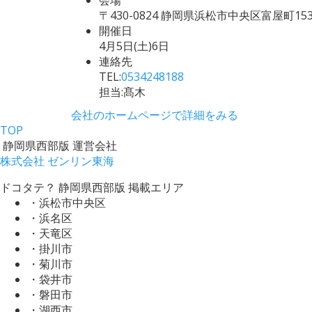
〒430-0824 静岡県浜松市中央区富屋町1
開催日
4月5日(土)6日
連絡先
TEL:
0534248188
担当:髙木
会社のホームページで詳細をみる
TOP
静岡県西部版 運営会社
株式会社 ゼンリン東海
ドコタテ？ 静岡県西部版 掲載エリア
・浜松市中央区
・浜名区
・天竜区
・掛川市
・菊川市
・袋井市
・磐田市
・湖西市