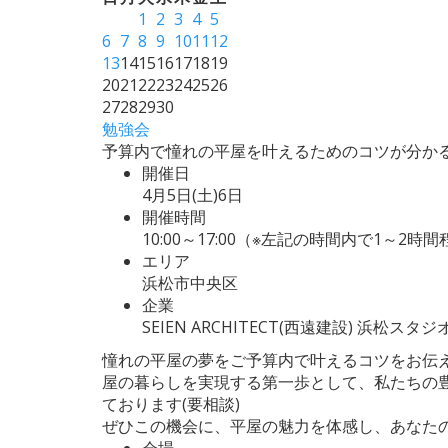
1
2
3
4
5
6
7
8
9
10
11
12
13
14
15
16
17
18
19
20
21
22
23
24
25
26
27
28
29
30
勉強会
予算内で憧れの平屋を叶えるためのコツが分か
開催日
4月5日(土)6日
開催時間
10:00～17:00（※左記の時間内で1～2時
エリア
浜松市中央区
企業
SEIEN ARCHITECT(西遠建設) 浜松スタジ
憧れの平屋の夢をご予算内で叶えるコツをお伝
屋の暮らしを実現する第一歩として、私たちの
ております(要相談)
ぜひこの機会に、平屋の魅力を体感し、あなた
会場