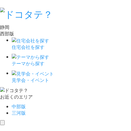
静岡
西部版
住宅会社を探す
テーマから探す
見学会・イベント
お近くのエリア
中部版
三河版
toggle
navigation