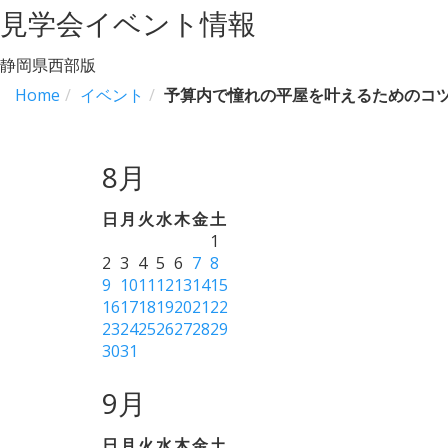
見学会イベント情報
静岡県西部版
Home
イベント
予算内で憧れの平屋を叶えるためのコ
8月
日
月
火
水
木
金
土
1
2
3
4
5
6
7
8
9
10
11
12
13
14
15
16
17
18
19
20
21
22
23
24
25
26
27
28
29
30
31
9月
日
月
火
水
木
金
土