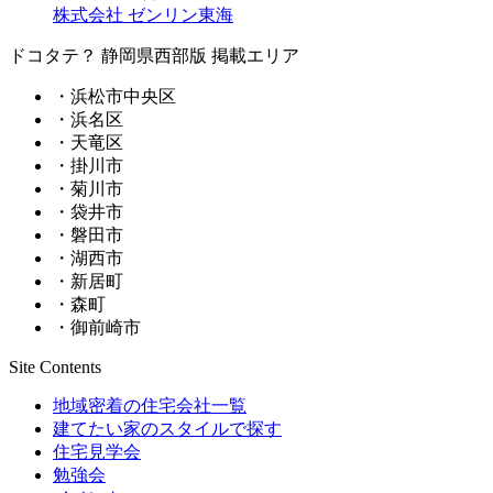
株式会社 ゼンリン東海
ドコタテ？ 静岡県西部版 掲載エリア
・浜松市中央区
・浜名区
・天竜区
・掛川市
・菊川市
・袋井市
・磐田市
・湖西市
・新居町
・森町
・御前崎市
Site Contents
地域密着の住宅会社一覧
建てたい家のスタイルで探す
住宅見学会
勉強会