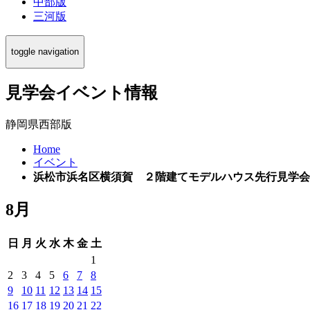
中部版
三河版
toggle navigation
見学会イベント情報
静岡県西部版
Home
イベント
浜松市浜名区横須賀 ２階建てモデルハウス先行見学会
8月
日
月
火
水
木
金
土
1
2
3
4
5
6
7
8
9
10
11
12
13
14
15
16
17
18
19
20
21
22