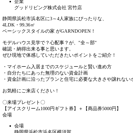
企業
グッドリビング株式会社 宮竹店
静岡県浜松市浜名区に3～4人家族にぴったりな、
4LDK・99.36㎡
ベーシックスタイルの家 がGARNDOPEN！
モデルハウス見学で？心配事？が、"全～部"
確認・納得出来る事と思います。
ぜひ現地で体感していただきたいポイントをご紹介！
・マイホーム入居までのスケジュールと賢い進め方
・自分たちにあった無理のない資金計画
・資金計画に沿ったプランと住宅に必要な大きさや譲れない
お気軽にご来店ください！
〇来場プレゼント〇
【アイスクリーム1000円ギフト券】＋【商品券5000円】
会場
会場
静岡県浜松市浜名区横須賀